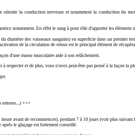
e ralentie la conduction nerveuse et notamment la conduction du messag
trice notamment. En effet le sang à pour rôle d'apporter les éléments nut
 du diamètre des vaisseaux sanguins) en superficie dans un premier te
tivation de la circulation de retour est le principal élément de récupérat
glaçon d'une masse musculaire aide à son relâchement.
à respecter et de plus, vous n'avez peut-être pas pensé à la façon la plu
ger.
s entorse...) +++
 1 heure avant de recommencer), pendant 7 à 10 jours (voir plus suivant l
 après le glaçage est fortement conseillé.