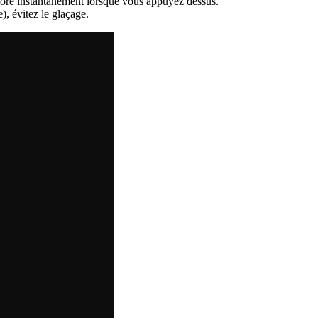
colore instantanément lorsque vous appuyez dessus.
), évitez le glaçage.