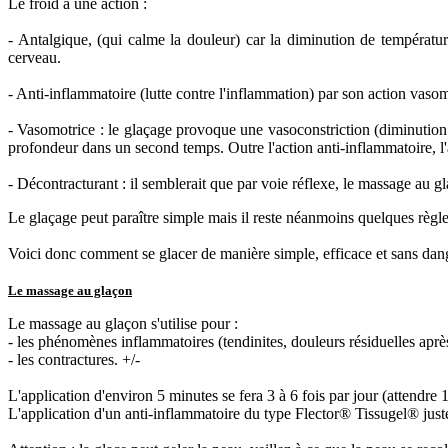
Le froid a une action :
- Antalgique, (qui calme la douleur) car la diminution de températur
cerveau.
- Anti-inflammatoire (lutte contre l'inflammation) par son action vasomo
- Vasomotrice : le glaçage provoque une vasoconstriction (diminution
profondeur dans un second temps. Outre l'action anti-inflammatoire, l'ac
- Décontracturant : il semblerait que par voie réflexe, le massage au 
Le glaçage peut paraître simple mais il reste néanmoins quelques règles 
Voici donc comment se glacer de manière simple, efficace et sans dan
Le massage au glaçon
Le massage au glaçon s'utilise pour :
- les phénomènes inflammatoires (tendinites, douleurs résiduelles aprè
- les contractures. +/-
L'application d'environ 5 minutes se fera 3 à 6 fois par jour (attendre
L'application d'un anti-inflammatoire du type Flector® Tissugel® juste