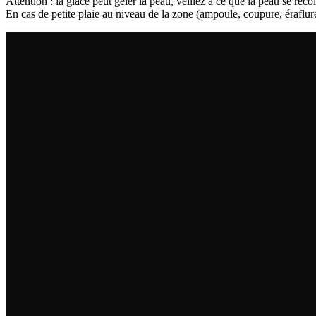
Attention : la glace peut geler la peau, veillez à ce que la peau se re
En cas de petite plaie au niveau de la zone (ampoule, coupure, éraflure