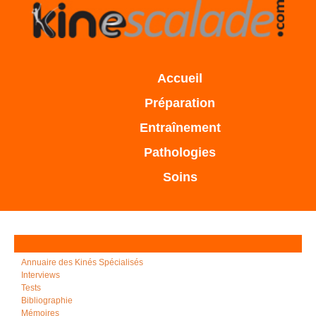
Accueil
Préparation
Entraînement
Pathologies
Soins
Annuaire des Kinés Spécialisés
Interviews
Tests
Bibliographie
Mémoires