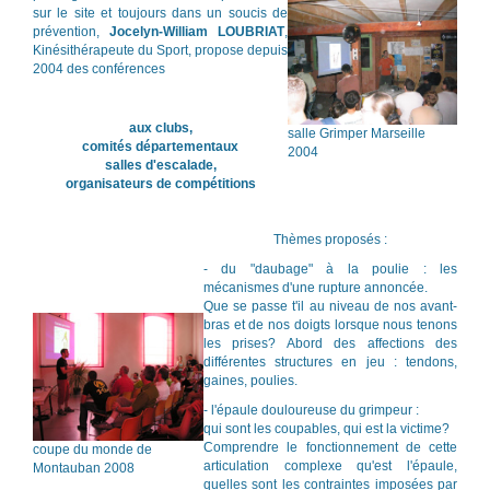
sur le site et toujours dans un soucis de
prévention,
Jocelyn-William LOUBRIAT
,
Kinésithérapeute du Sport, propose depuis
2004 des conférences
aux clubs,
salle Grimper Marseille
comités départementaux
2004
salles d'escalade,
organisateurs de compétitions
Thèmes proposés :
- du "daubage" à la poulie : les
mécanismes d'une rupture annoncée
.
Que se passe t'il au niveau de nos avant-
bras et de nos doigts lorsque nous tenons
les prises? Abord des affections des
différentes structures en jeu : tendons,
gaines, poulies.
- l'épaule douloureuse du grimpeur :
qui sont les coupables, qui est la victime?
Comprendre le fonctionnement de cette
coupe du monde de
articulation complexe qu'est l'épaule,
Montauban 2008
quelles sont les contraintes imposées par