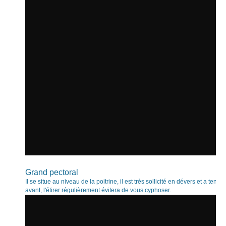
Grand pectoral
Il se situe au niveau de la poitrine, il est très sollicité en dévers et a ten
avant, l'étirer régulièrement évitera de vous cyphoser.