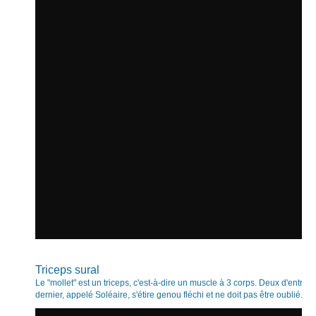
Triceps sural
Le "mollet" est un triceps, c'est-à-dire un muscle à 3 corps. Deux d'entre-e
dernier, appelé Soléaire, s'étire genou fléchi et ne doit pas être oublié.