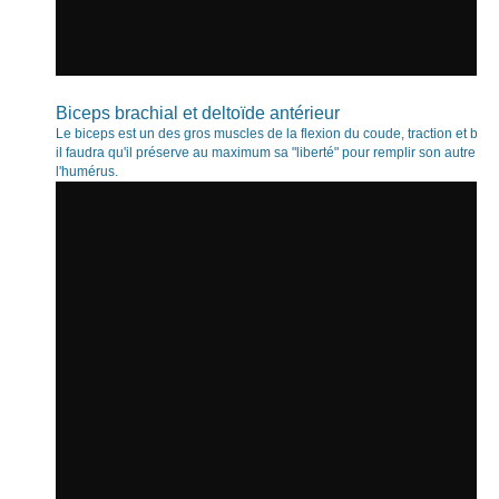
Biceps brachial et deltoïde antérieur
Le biceps est un des gros muscles de la flexion du coude, traction et bloc
il faudra qu'il préserve au maximum sa "liberté" pour remplir son autre rôle
l'humérus.