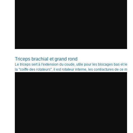
Triceps brachial et grand rond
Le triceps sert à l'extension du coude, utile pour les blocages bas et les 
la "coiffe des rotateurs", il est rotateur interne, les contractures de ce mus