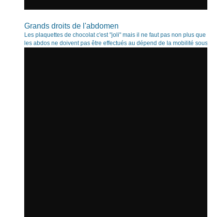
Grands droits de l'abdomen
Les plaquettes de chocolat c'est "joli" mais il ne faut pas non plus que cel
les abdos ne doivent pas être effectués au dépend de la mobilité sous pein