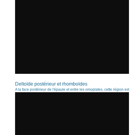
Deltoïde postérieur et rhomboïdes
A la face postérieur de l'épaule et entre les omoplates, cette région est touj