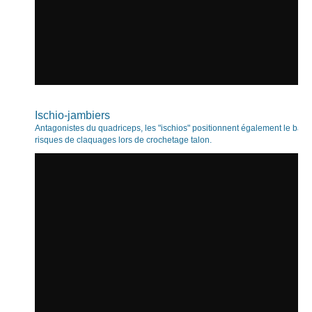
Ischio-jambiers
Antagonistes du quadriceps, les "ischios" positionnent également le bassin.
risques de claquages lors de crochetage talon.