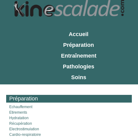
Accueil
Préparation
Entraînement
Pathologies
Soins
Préparation
Echauffement
Etirements
Hydratation
Récupération
Electrostimulation
Cardio-respiratoire