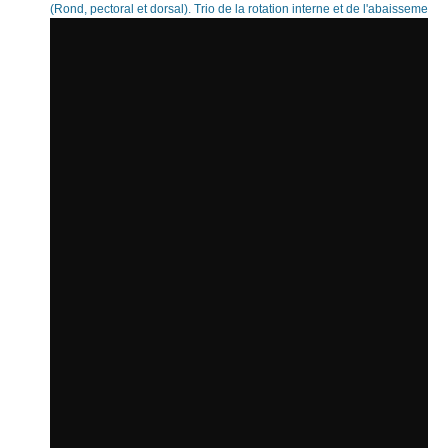
(Rond, pectoral et dorsal). Trio de la rotation interne et de l'abaissement 