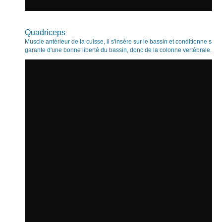
Quadriceps
Muscle antérieur de la cuisse, il s'insère sur le bassin et conditionne sa p
garante d'une bonne liberté du bassin, donc de la colonne vertébrale.