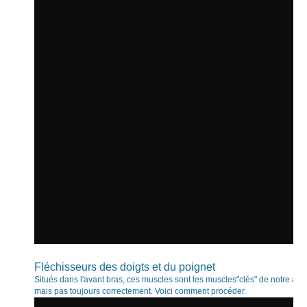
Fléchisseurs des doigts et du poignet
Situés dans l'avant bras, ces muscles sont les muscles"clés" de notre act
mais pas toujours correctement. Voici comment procéder.