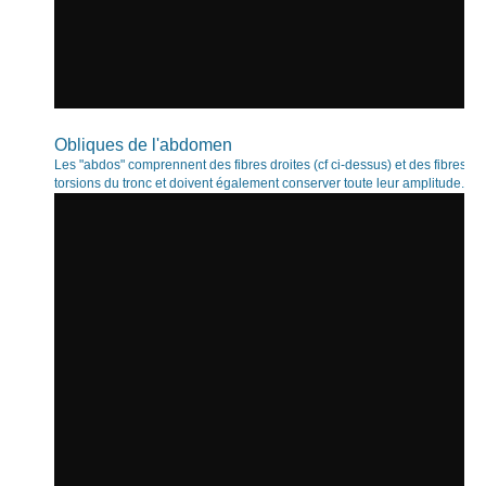
Obliques de l'abdomen
Les "abdos" comprennent des fibres droites (cf ci-dessus) et des fibres c
torsions du tronc et doivent également conserver toute leur amplitude.