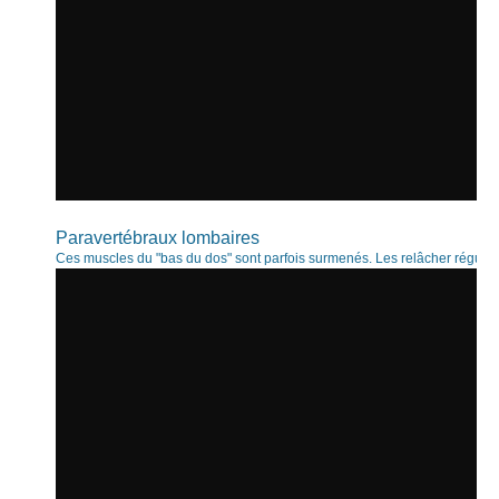
Paravertébraux lombaires
Ces muscles du "bas du dos" sont parfois surmenés. Les relâcher réguliè