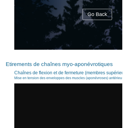
Etirements de chaînes myo-aponévrotiques
Chaînes de flexion et de fermeture (membres supérieurs
Mise en tension des enveloppes des muscles (aponévroses) antérieurs d