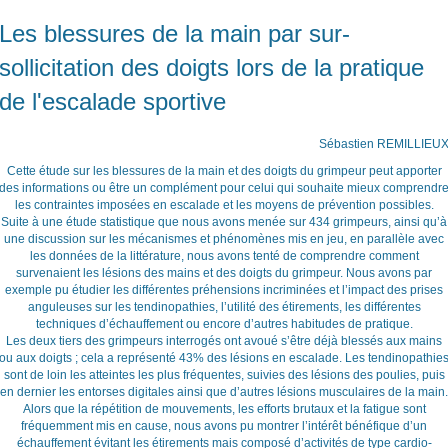
Les blessures de la main par sur-
sollicitation des doigts lors de la pratique
de l'escalade sportive
Sébastien REMILLIEU
Cette étude sur les blessures de la main et des doigts du grimpeur peut apporter
des informations ou être un complément pour celui qui souhaite mieux comprendr
les contraintes imposées en escalade et les moyens de prévention possibles.
Suite à une étude statistique que nous avons menée sur 434 grimpeurs, ainsi qu’à
une discussion sur les mécanismes et phénomènes mis en jeu, en parallèle avec
les données de la littérature, nous avons tenté de comprendre comment
survenaient les lésions des mains et des doigts du grimpeur. Nous avons par
exemple pu étudier les différentes préhensions incriminées et l’impact des prises
anguleuses sur les tendinopathies, l’utilité des étirements, les différentes
techniques d’échauffement ou encore d’autres habitudes de pratique.
Les deux tiers des grimpeurs interrogés ont avoué s’être déjà blessés aux mains
ou aux doigts ; cela a représenté 43% des lésions en escalade. Les tendinopathie
sont de loin les atteintes les plus fréquentes, suivies des lésions des poulies, puis
en dernier les entorses digitales ainsi que d’autres lésions musculaires de la main.
Alors que la répétition de mouvements, les efforts brutaux et la fatigue sont
fréquemment mis en cause, nous avons pu montrer l’intérêt bénéfique d’un
échauffement évitant les étirements mais composé d’activités de type cardio-