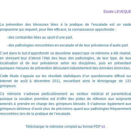
Elodie LEVEQU
La prévention des blessures liées à la pratique de l’escalade est un vast
programme qui requiert, pour être efficace, la connaissance approfondie :
-
des contraintes liées au sport d’une part,
-
des pathologies rencontrées en escalade et de leur prévalence d’autre part.
C’est dans le but d’approfondir ce deuxième aspect que ce mémoire a été réalisé
en dressant tout d’abord l’état des lieux des pathologies, de leur type, de leu
localisation et de leur prévalence selon les disciplines, puis en présentan
quelques mesures de prévention découlant naturellement des données énoncées.
Cette étude s’appuie sur les résultats statistiques d’un questionnaire diffusé su
Internet de août à décembre 2011, recueillant ainsi le témoignage de 13
grimpeurs.
Ce mémoire s’adresse particulièrement au secteur médical et paramédica
puisque la vocation première est d’offrir des pistes de réflexion aux soignant
amenés à prendre en charge des grimpeurs blessés. Il s’adresse également au
grimpeurs désireux d’avoir plus de précisions quant aux pathologies fréquemmen
rencontrées lors de la pratique de l’escalade.
Télécharger le mémoire complet au format PDF
ici
.