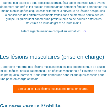
training et d’exercices plus spécifiques pratiqués à faible intensité. Nous avons
également conforté le fait que les tendinopathies semblent être les pathologies les
moins bien soignées et qu’elles faciliteraient la survenue de lésions des poulies.
La conscience des différents éléments traités dans ce mémoire peut aider les
grimpeurs qui veulent adopter une pratique plus saine pour les différentes
structures de leurs doigts et de leurs mains.
Télécharger le mémoire complet au format PDF
ici
.
Les lésions musculaires (prise en charge)
L’approche moderne des lésions musculaires n’est pas encore connue de tout le
milieu médical hors le traitement qui en découle vient parfois à l’inverse de ce qui
se pratiquait auparavant. Nous vous donnerons donc ici quelques conseils pour
une prise en charge optimale.
Lire la suite : Les lésions musculaires (prise en charge)
Gainage versus Mobilité