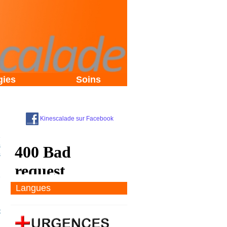
gies
Soins
Kinescalade sur Facebook
e
s
s
e
Langues
t