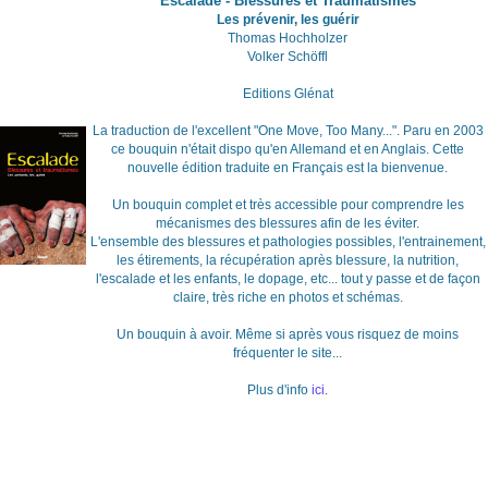
Escalade - Blessures et Traumatismes
Les prévenir, les guérir
Thomas Hochholzer
Volker Schöffl
Editions Glénat
La traduction de l'excellent "One Move, Too Many...". Paru en 2003
ce bouquin n'était dispo qu'en Allemand et en Anglais. Cette
nouvelle édition traduite en Français est la bienvenue.
Un bouquin complet et très accessible pour comprendre les
mécanismes des blessures afin de les éviter.
L'ensemble des blessures et pathologies possibles, l'entrainement,
les étirements, la récupération après blessure, la nutrition,
l'escalade et les enfants, le dopage, etc... tout y passe et de façon
claire, très riche en photos et schémas.
Un bouquin à avoir. Même si après vous risquez de moins
fréquenter le site...
Plus d'info
ici
.