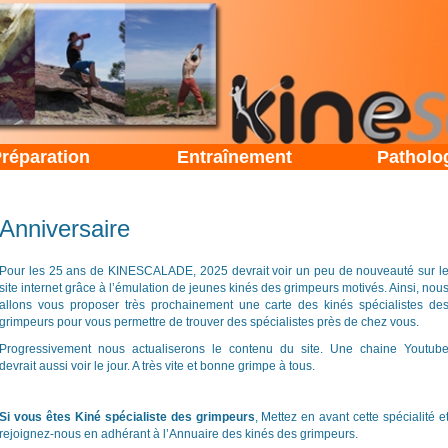
réparation
Entraînement
Patholo
Anniversaire
Pour les 25 ans de KINESCALADE, 2025 devrait voir un peu de nouveauté sur l
site internet grâce à l’émulation de jeunes kinés des grimpeurs motivés. Ainsi, nou
allons vous proposer très prochainement une carte des kinés spécialistes de
grimpeurs pour vous permettre de trouver des spécialistes près de chez vous.
Progressivement nous actualiserons le contenu du site. Une chaine Youtub
devrait aussi voir le jour. A très vite et bonne grimpe à tous.
Si vous êtes Kiné spécialiste des grimpeurs
, Mettez en avant cette spécialité e
rejoignez-nous en adhérant à l’Annuaire des kinés des grimpeurs.