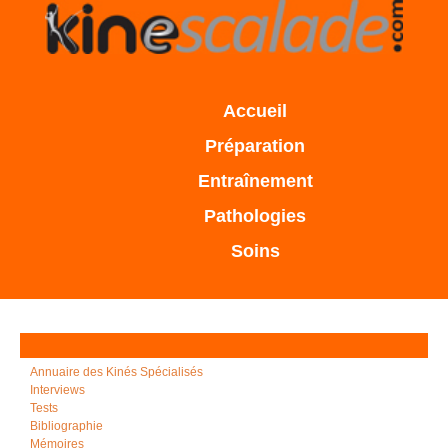
Accueil
Préparation
Entraînement
Pathologies
Soins
Annuaire des Kinés Spécialisés
Interviews
Tests
Bibliographie
Mémoires