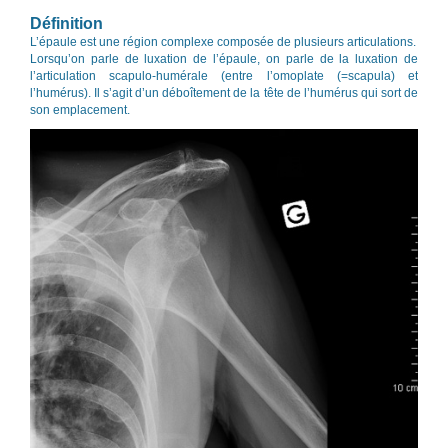
Définition
L’épaule est une région complexe composée de plusieurs articulations.
Lorsqu’on parle de luxation de l’épaule, on parle de la luxation de
l’articulation scapulo-humérale (entre l’omoplate (=scapula) et
l’humérus). Il s’agit d’un déboîtement de la tête de l’humérus qui sort de
son emplacement.