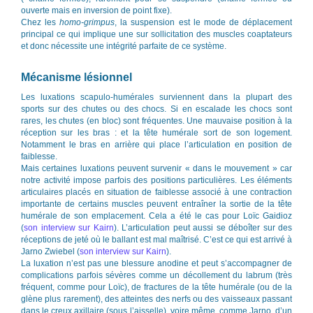
ouverte mais en inversion de point fixe).
Chez les
homo-grimpus
, la suspension est le mode de déplacement
principal ce qui implique une sur sollicitation des muscles coaptateurs
et donc nécessite une intégrité parfaite de ce système.
Mécanisme lésionnel
Les luxations scapulo-humérales surviennent dans la plupart des
sports sur des chutes ou des chocs. Si en escalade les chocs sont
rares, les chutes (en bloc) sont fréquentes. Une mauvaise position à la
réception sur les bras : et la tête humérale sort de son logement.
Notamment le bras en arrière qui place l’articulation en position de
faiblesse.
Mais certaines luxations peuvent survenir « dans le mouvement » car
notre activité impose parfois des positions particulières. Les éléments
articulaires placés en situation de faiblesse associé à une contraction
importante de certains muscles peuvent entraîner la sortie de la tête
humérale de son emplacement. Cela a été le cas pour Loïc Gaidioz
(
son interview sur Kairn
). L’articulation peut aussi se déboîter sur des
réceptions de jeté où le ballant est mal maîtrisé. C’est ce qui est arrivé à
Jarno Zwiebel (
son interview sur Kairn
).
La luxation n’est pas une blessure anodine et peut s’accompagner de
complications parfois sévères comme un décollement du labrum (très
fréquent, comme pour Loïc), de fractures de la tête humérale (ou de la
glène plus rarement), des atteintes des nerfs ou des vaisseaux passant
dans le creux axillaire (sous l’aisselle), voire même, comme Jarno, d’un