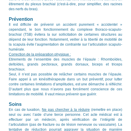
étirement du plexus brachial (c'est-à-dire, pour simplifier, des racines
des nerfs du bras).
Prévention
Il est difficile de prévenir un accident purement « accidentel »
cependant, le bon fonctionnement du complexe thoraco-scapulo-
brachial (TSB) évitera la sur sollicitation de certaines structures au
dépend de leur fonction. Notamment, veiller à la liberté de mobilité de
la scapula évite l’augmentation de contrainte sur l’articulation scapulo-
humérale.
Correction de la préparation physique :
Etirements de l’ensemble des muscles de l’épaule : Rhomboïdes,
deltoïdes, grands pectoraux, grands dorsaux, biceps et triceps
brachiaux.
Seul, il n’est pas possible de relâcher certains muscles de l’épaule.
Faire appel à un kinésithérapeute dans un but préventif, pour lutter
contre certaines limitations d’amplitudes, est une démarche à réfléchir.
D’autant plus que nous n’avons pas forcément conscience de ces
limitations de mobilité. Il vaut mieux prévenir que guérir.
Soins
En cas de luxation,
Ne pas chercher à la réduire
(remettre en place)
seul ou avec l’aide d’une tierce personne. Cet acte médical est à
effectuer par un médecin, après vérification de l’intégrité de
l’articulation (pas de fracture ou de lésion nerveuse ou vasculaire). La
tentative de réduction pourrait aggraver la situation de manière