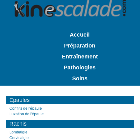
Accueil
Préparation
Entraînement
Pathologies
Soins
Epaules
Conflits de l'épaule
Luxation de l'épaule
Rachis
Lombalgie
Cervicalgie